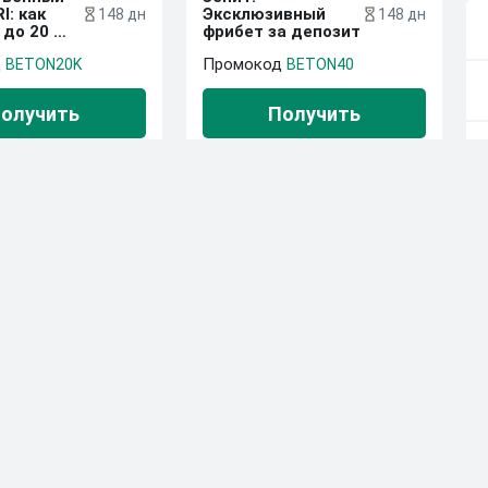
: как 
Эксклюзивный 
148 дн
148 дн
до 20 
фрибет за депозит
й по 
BETON20K
BETON40
  
K
олучить
Получить
Ск