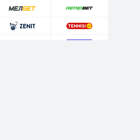
ачать приложение