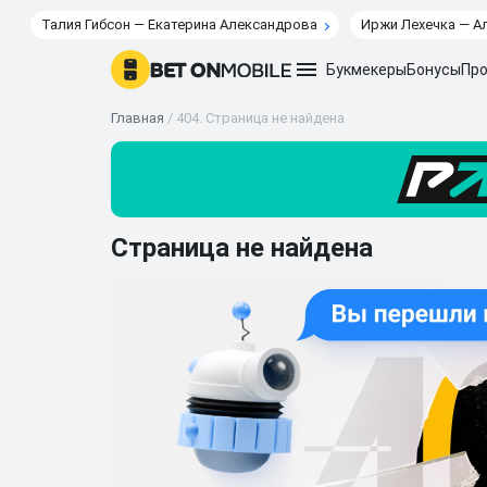
Талия Гибсон — Екатерина Александрова
Иржи Лехечка — А
Букмекеры
Бонусы
Про
Главная
/
404. Страница не найдена
Страница не найдена