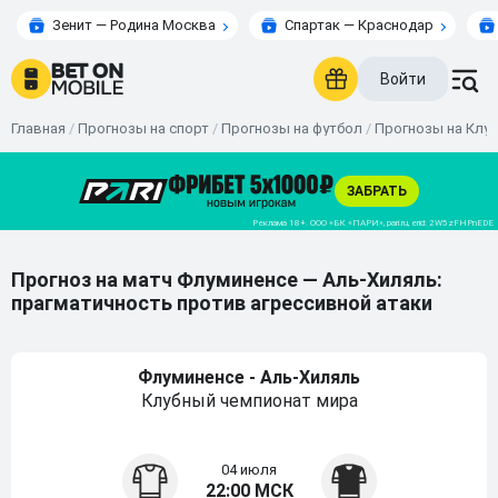
Зенит — Родина Москва
Спартак — Краснодар
Войти
Главная
/
Прогнозы на спорт
/
Прогнозы на футбол
/
Прогнозы на Клу
Прогноз на матч Флуминенсе — Аль-Хиляль:
прагматичность против агрессивной атаки
Флуминенсе - Аль-Хиляль
Клубный чемпионат мира
04 июля
22:00 МСК