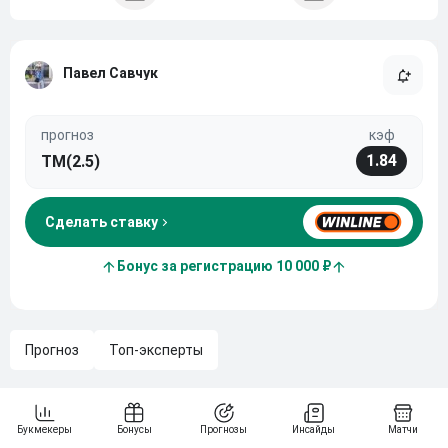
Павел Савчук
прогноз
кэф
1.84
ТМ(2.5)
Сделать ставку
Бонус за регистрацию 10 000 ₽
Прогноз
Топ-эксперты
«Флуминенсе» и «Аль-Хиляль» встречаются в
рамках 1/4 финала Клубного чемпионата мира. Игра