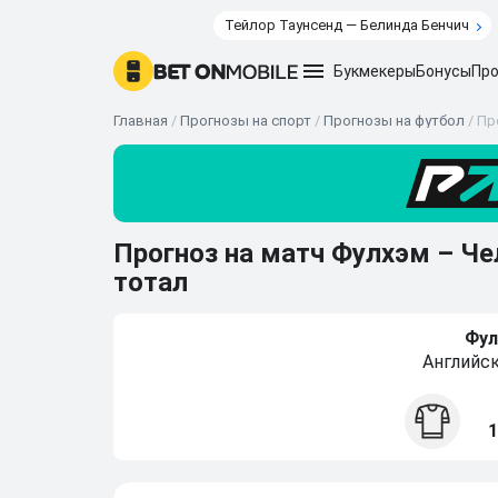
Тейлор Таунсенд — Белинда Бенчич
Букмекеры
Бонусы
Про
Главная
/
Прогнозы на спорт
/
Прогнозы на футбол
/
Пр
Прогноз на матч Фулхэм – Че
тотал
Фул
Английс
1