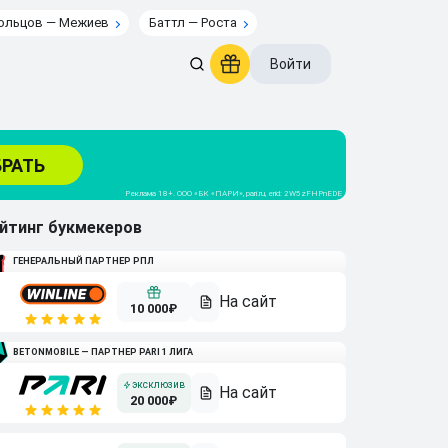
ольцов — Межиев
Баттл — Роста
Войти
йтинг букмекеров
ГЕНЕРАЛЬНЫЙ ПАРТНЕР РПЛ
10 000₽
BETONMOBILE — ПАРТНЕР PARI 1 ЛИГА
20 000₽