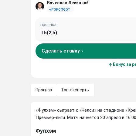
Вячеслав Левицкий
эксперт
прогноз
ТБ(2,5)
Сделать ставку
Бонус за р
Прогноз
Топ-эксперты
«Фулхэм» сыграет с «Челси» на стадионе «Кре
Премьер-лиги. Матч начнется 20 апреля в 16:0
Фулхэм