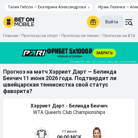
Талия Гибсон — Екатерина Александрова
Иржи Лехечка — Але
Войти
Главная
/
Прогнозы на спорт
/
Прогнозы на теннис
/
Прогнозы на ВТА
Прогноз на матч Хэрриет Дарт — Белинда
Бенчич 11 июня 2026 года. Подтвердит ли
швейцарская теннисистка свой статус
фаворита?
Хэрриет Дарт - Белинда Бенчич
WTA Queen's Club Championships
11 июня
06:00 МСК