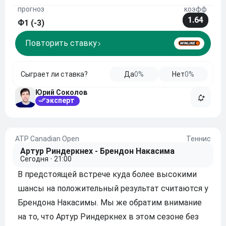
последнее время играет неважно, из десяти
прогноз
коэфф
прошлых матчей проиграв пять. Делаем выбор в
1.64
Ф1 (-3)
пользу ставки на победу
Повторить ставку
Сыграет ли ставка?
Да
0%
Нет
0%
Юрий Соколов
эксперт
ATP Canadian Open
Теннис
Артур Риндеркнех - Брендон Накасима
Сегодня
•
21:00
В предстоящей встрече куда более высокими
шансы на положительный результат считаются у
Брендона Накасимы. Мы же обратим внимание
на то, что Артур Риндеркнех в этом сезоне без