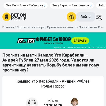
Энн Ли — Елена Рыбакина
Зизу Бергс — Бен Шелтон
Тейл
Войти
Главная
/
Прогнозы на спорт
/
Прогнозы на теннис
/
Прогнозы на Рола
Прогноз на матч Камило Уго Карабелли —
Андрей Рублев 27 мая 2026 года. Удастся ли
аргентинцу навязать борьбу более именитому
противнику?
Камило Уго Карабелли - Андрей Рублев
Ролан Гаррос
27 мая
13:30 МСК