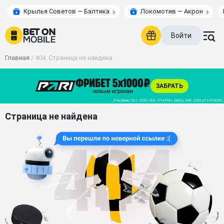
Крылья Советов — Балтика
Локомотив — Акрон
Войти
Главная
/
404. Страница не найдена
Страница не найдена