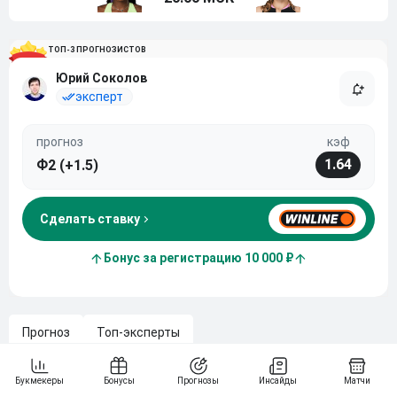
ТОП-3 ПРОГНОЗИСТОВ
Юрий Соколов
эксперт
прогноз
кэф
1.64
Ф2 (+1.5)
Сделать ставку
Бонус за регистрацию 10 000 ₽
Прогноз
Топ-эксперты
Коко Гауфф встретится с Миррой Андреевой в матче