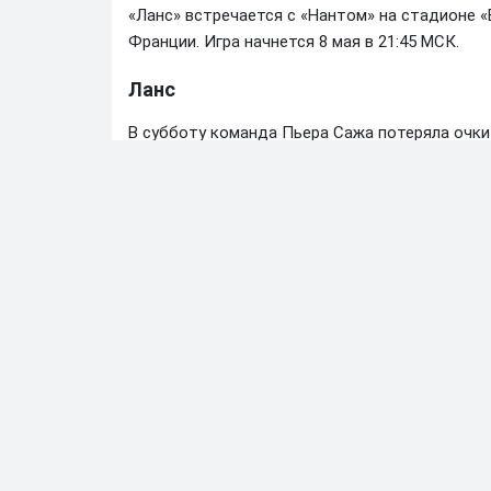
«Ланс» встречается с «Нантом» на стадионе «
Франции. Игра начнется 8 мая в 21:45 МСК.
Ланс
В субботу команда Пьера Сажа потеряла очки 
счет благодаря голу Аллена Сен-Максимена, 
«орлятам» отыграться. При этом по всем осно
по ударам в створ, 1.55:1.34 по xG.
Туром ранее «кроваво-золотые» сыграли внич
«Тулузой» (3:2) и крупное поражение от «Лилля
чемпионата Франции команда Пьера Сажа выи
После 31 матча у «Ланса» 64 очка при разнице
отставая от «ПСЖ». Отрыв от идущего третьи
Нант