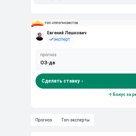
ТОП-3 ПРОГНОЗИСТОВ
Евгений Лешкович
эксперт
прогноз
ОЗ-да
Сделать ставку
Бонус за р
Прогноз
Топ-эксперты