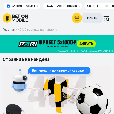
Факел — Ахмат
ПСЖ — Астон Вилла
Санкт-Галлен — 
Войти
Главная
/
404. Страница не найдена
Страница не найдена