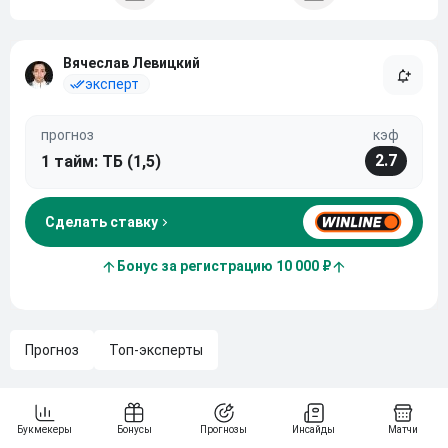
Вячеслав Левицкий
эксперт
прогноз
кэф
2.7
1 тайм: ТБ (1,5)
Сделать ставку
Бонус за регистрацию 10 000 ₽
Прогноз
Топ-эксперты
«Манчестер Юнайтед» сыграет с «Атлетиком» на
стадионе «Олд Траффорд» в рамках ответного