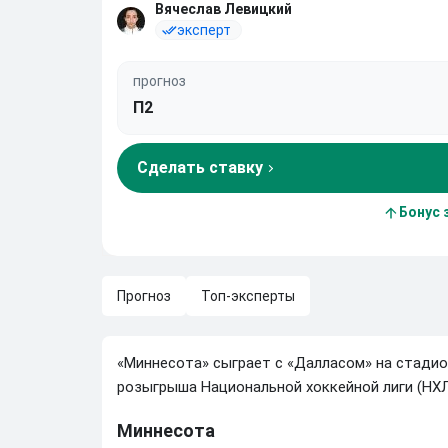
Вячеслав Левицкий
эксперт
прогноз
П2
Сделать ставку
Бонус 
Прогноз
Топ-эксперты
«Миннесота» сыграет с «Далласом» на стадио
розыгрыша Национальной хоккейной лиги (НХЛ)
Миннесота