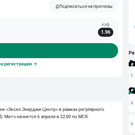
Подписаться на прогнозы
кэф
1.96
Ре
за регистрацию
1
2
не «Эксел Энерджи Центр» в рамках регулярного
. Матч начнется 6 апреля в 22:00 по МСК.
3