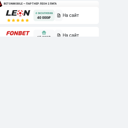
BETONMOBILE — ПАРТНЕР ЛЕОН 2 ЛИГА
40 000₽
15 000₽
3 000₽
10 000₽
Смотреть всех
Бонусы букмекеров
10 000₽