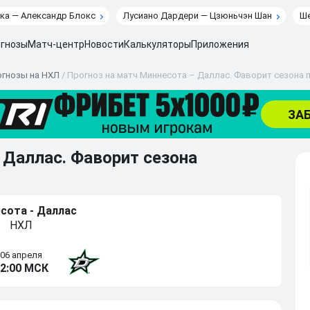
ка — Александр Блокс
Лусиано Дардери — Цзюньчэн Шан
Ше
гнозы
Матч-центр
Новости
Калькуляторы
Приложения
гнозы на НХЛ
/
Прогноз на матч Миннесота – Даллас. Фаворит сезона
 Даллас. Фаворит сезона
сота - Даллас
НХЛ
06 апреля
2:00 МСК