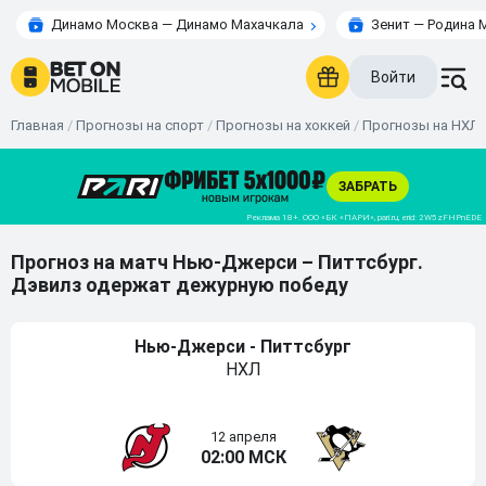
Динамо Москва — Динамо Махачкала
Зенит — Родина 
Войти
Главная
/
Прогнозы на спорт
/
Прогнозы на хоккей
/
Прогнозы на НХЛ
Прогноз на матч Нью-Джерси – Питтсбург.
Дэвилз одержат дежурную победу
Нью-Джерси - Питтсбург
НХЛ
12 апреля
02:00 МСК