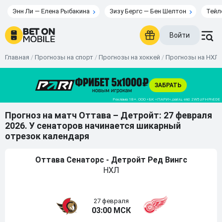
Энн Ли — Елена Рыбакина
Зизу Бергс — Бен Шелтон
Тейл
Войти
Главная
/
Прогнозы на спорт
/
Прогнозы на хоккей
/
Прогнозы на НХЛ
Прогноз на матч Оттава – Детройт: 27 февраля
2026. У сенаторов начинается шикарный
отрезок календаря
Оттава Сенаторс - Детройт Ред Вингс
НХЛ
27 февраля
03:00 МСК