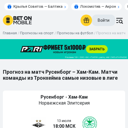
Крылья Советов — Балтика
Локомотив — Акрон
Войти
Главная
/
Прогнозы на спорт
/
Прогнозы на футбол
/
Прогноз на матч 
Прогноз на матч Русенборг – Хам-Кам. Матчи
команды из Тронхейма самые низовые в лиге
Русенборг - Хам-Кам
Норвежская Элитсерия
13 июля
18:00 МСК