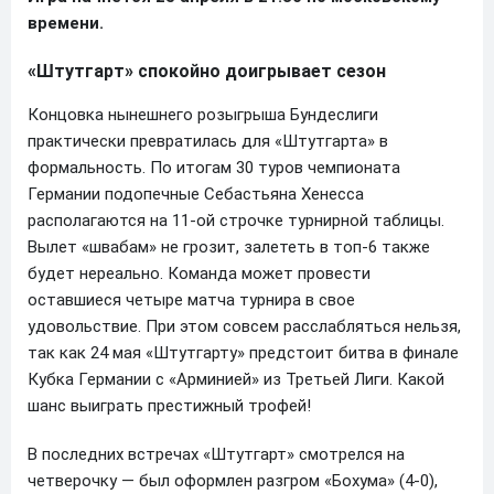
времени.
«Штутгарт» спокойно доигрывает сезон
Концовка нынешнего розыгрыша Бундеслиги
практически превратилась для «Штутгарта» в
формальность. По итогам 30 туров чемпионата
Германии подопечные Себастьяна Хенесса
располагаются на 11-ой строчке турнирной таблицы.
Вылет «швабам» не грозит, залететь в топ-6 также
будет нереально. Команда может провести
оставшиеся четыре матча турнира в свое
удовольствие. При этом совсем расслабляться нельзя,
так как 24 мая «Штутгарту» предстоит битва в финале
Кубка Германии с «Арминией» из Третьей Лиги. Какой
шанс выиграть престижный трофей!
В последних встречах «Штутгарт» смотрелся на
четверочку — был оформлен разгром «Бохума» (4-0),