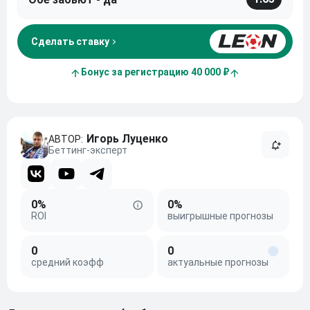
Сделать ставку
Бонус за регистрацию 40 000 ₽
Игорь Луценко
Беттинг-эксперт
0%
0%
ROI
выигрышные прогнозы
0
0
средний коэфф
актуальные прогнозы