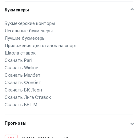
Букмекеры
Букмекерские конторы
Легальные букмекеры
Лучшие букмекеры
Приложения для ставок на спорт
Школа ставок
Скачать Pari
Скачать Winline
Скачать Мелбет
Скачать Фонбет
Скачать БК Леон
Скачать Лига Ставок
Скачать БЕТ-М
Прогнозы