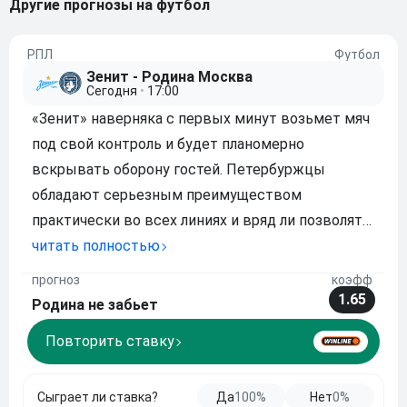
другие прогнозы на футбол
РПЛ
Футбол
Зенит - Родина Москва
Сегодня
•
17:00
«Зенит» наверняка с первых минут возьмет мяч
под свой контроль и будет планомерно
вскрывать оборону гостей. Петербуржцы
обладают серьезным преимуществом
практически во всех линиях и вряд ли позволят
сопернику чувствовать себя комфортно.
читать полностью
«Родина», скорее всего, сосредоточится на
прогноз
коэфф
обороне и попытается использовать редкие
1.65
Родина не забьет
возможности в контратаках. Одн
Повторить ставку
Сыграет ли ставка?
Да
100%
Нет
0%