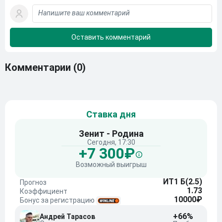
Комментарии
(0)
Ставка дня
Зенит - Родина
Сегодня, 17:30
+7 300₽
Возможный выигрыш
ИТ1 Б(2.5)
Прогноз
1.73
Коэффициент
10000₽
Бонус за регистрацию
+66%
Андрей Тарасов