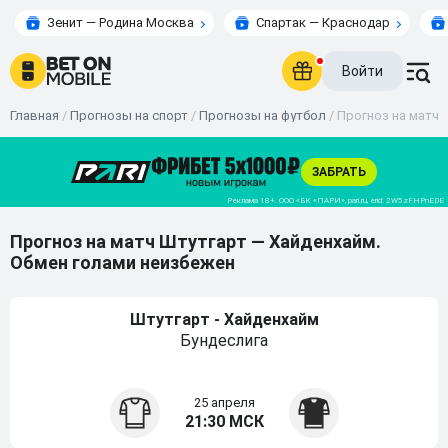
Зенит — Родина Москва
Спартак — Краснодар
Войти
Главная
/
Прогнозы на спорт
/
Прогнозы на футбол
/
Прогноз на матч 
Прогноз на матч Штутгарт — Хайденхайм.
Обмен голами неизбежен
Штутгарт - Хайденхайм
Бундеслига
25 апреля
21:30 МСК