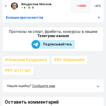
Владислав Мяснов
4
-10080
-42%
+
4
=
0
-
8
Больше прогнозистов
Прогнозы на спорт, фрибеты, конкурсы в нашем
Телеграм-канале
Подписывайтесь
Немецкая Бундеслига
ФК Хайденхайм
ФК Штутгарт
Нашли ошибку?
Сообщите нам
Оставить комментарий