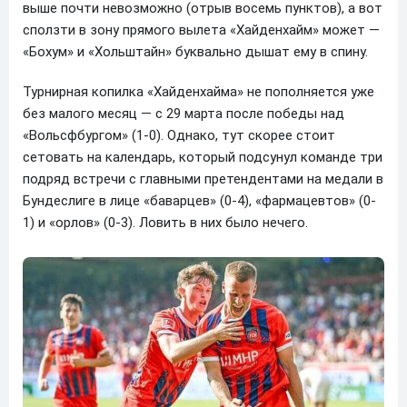
выше почти невозможно (отрыв восемь пунктов), а вот
сползти в зону прямого вылета «Хайденхайм» может —
«Бохум» и «Хольштайн» буквально дышат ему в спину.
Турнирная копилка «Хайденхайма» не пополняется уже
без малого месяц — с 29 марта после победы над
«Вольсфбургом» (1-0). Однако, тут скорее стоит
сетовать на календарь, который подсунул команде три
подряд встречи с главными претендентами на медали в
Бундеслиге в лице «баварцев» (0-4), «фармацевтов» (0-
1) и «орлов» (0-3). Ловить в них было нечего.