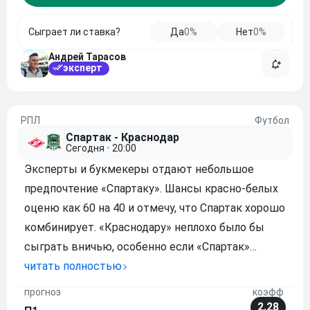
Сыграет ли ставка?
Да
0%
Нет
0%
Андрей Тарасов
эксперт
РПЛ
Футбол
Спартак - Краснодар
Сегодня
•
20:00
Эксперты и букмекеры отдают небольшое
предпочтение «Спартаку». Шансы красно-белых
оценю как 60 на 40 и отмечу, что Спартак хорошо
комбинирует. «Краснодару» неплохо было бы
сыграть вничью, особенно если «Спартак»
забьет быстрый гол. На высокую
читать полностью
результативность указывают и коэффициенты.
прогноз
коэфф
В очных встречах «Спартак» выиграл 20 матчей,
2.28