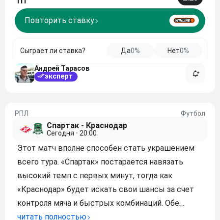
П1
«Краснодар» 12, ни
Повторить ставку
Сыграет ли ставка?
Да
0%
Нет
0%
Андрей Тарасов
эксперт
РПЛ
Футбол
Спартак - Краснодар
Сегодня
•
20:00
Этот матч вполне способен стать украшением
всего тура. «Спартак» постарается навязать
высокий темп с первых минут, тогда как
«Краснодар» будет искать свои шансы за счет
контроля мяча и быстрых комбинаций. Обе
команды обладают сильной атакой, поэтому
читать полностью