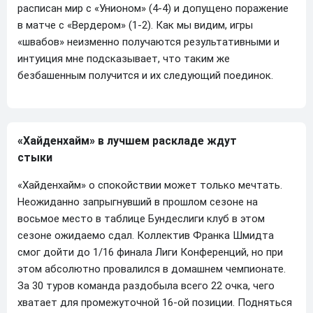
расписан мир с «Унионом» (4-4) и допущено поражение
в матче с «Вердером» (1-2). Как мы видим, игры
«швабов» неизменно получаются результативными и
интуиция мне подсказывает, что таким же
безбашенным получится и их следующий поединок.
«Хайденхайм» в лучшем раскладе ждут
стыки
«Хайденхайм» о спокойствии может только мечтать.
Неожиданно запрыгнувший в прошлом сезоне на
восьмое место в таблице Бундеслиги клуб в этом
сезоне ожидаемо сдал. Коллектив Франка Шмидта
смог дойти до 1/16 финала Лиги Конференций, но при
этом абсолютно провалился в домашнем чемпионате.
За 30 туров команда раздобыла всего 22 очка, чего
хватает для промежуточной 16-ой позиции. Подняться