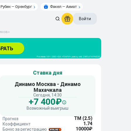
Рубин — Оренбург
Факел — Ахмат
Войти
ников»
Ставка дня
Динамо Москва - Динамо
Махачкала
Сегодня, 14:30
+7 400₽
Возможный выигрыш
ТМ (2.5)
Прогноз
1.74
Коэффициент
10000₽
Бонус за регистрацию