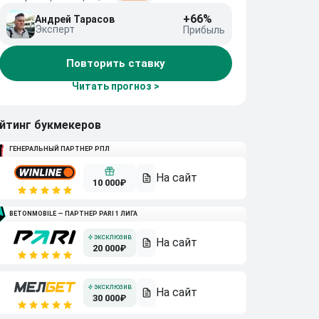
+66%
Андрей Тарасов
Эксперт
Прибыль
Повторить ставку
Читать прогноз >
йтинг букмекеров
ГЕНЕРАЛЬНЫЙ ПАРТНЕР РПЛ
10 000₽
BETONMOBILE — ПАРТНЕР PARI 1 ЛИГА
20 000₽
30 000₽