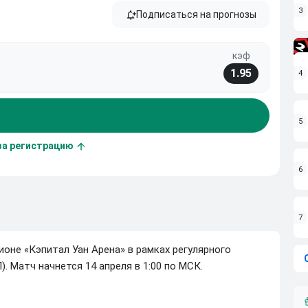
3
Подписаться на прогнозы
кэф
1.95
4
5
за регистрацию
6
7
оне «Кэпитал Уан Арена» в рамках регулярного
. Матч начнется 14 апреля в 1:00 по МСК.