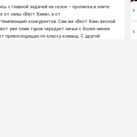
ь с главной задачей на сезон – прописка в элите
4
е от силы «Вест Хэма», а от
Чемпионшип конкурентов. Сам же «Вест Хэм» весной
вот уже семи туров чередует ничьи с более-менее
5
от превосходящих по классу команд. С другой
не проигрывает с середины января. Последние два
утгемптоном», два крайних выезда – поражения в один
6
окубки «Брайтона».
7
т слабо и идут на непривычном для себя 16-м месте,
пы, а вместе с трофеем и путевку в Лигу чемпионов. В
 справились только с последней командой лиги,
 туре лондонцы были разгромлены на «Энфилде»
или претенденту на еврокубки «Ноттингему» – 1:2. По
ься в верхнюю половину турнирной таблицы – за 4