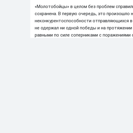
«Молотобойцы» в целом без проблем справилис
сохранена. В первую очередь, это произошло н
неконкурентоспособности отправляющихся в 
не одержал ни одной победы и на протяжении 
равными по силе соперниками с поражениями 
стороны, крупнее чем в один гол «Вест Хэм» 
домашних матча – ничьи с «Борнмутом» и «Са
гол от «Ливерпуля» и ведущего борьбу за евр
Тоттенхэм
«Шпоры» в нынешнем розыгрыше АПЛ выступаю
но по итогам сезона могут выиграть Лигу Евро
АПЛ же у «шпор» 5 поражений в шести турах –
безнадежным «Саутгемптоном». В прошлом же
новым чемпионом (1:5), а до этого дома уступ
итогам сезона «Тоттенхэм» не сможет поднят