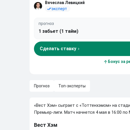
Вячеслав Левицкий
эксперт
прогноз
1 забьет (1 тайм)
Сделать ставку
Бонус за р
Прогноз
Топ-эксперты
«Вест Хэм» сыграет с «Тоттенхэмом» на стади
Премьер-лиги. Матч начнется 4 мая в 16:00 по
Вест Хэм