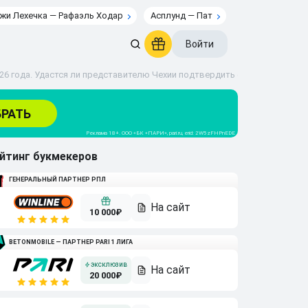
жи Лехечка — Рафаэль Ходар
Асплунд — Пат
Войти
026 года. Удастся ли представителю Чехии подтвердить свой статус фа
йтинг букмекеров
ГЕНЕРАЛЬНЫЙ ПАРТНЕР РПЛ
10 000₽
BETONMOBILE — ПАРТНЕР PARI 1 ЛИГА
20 000₽