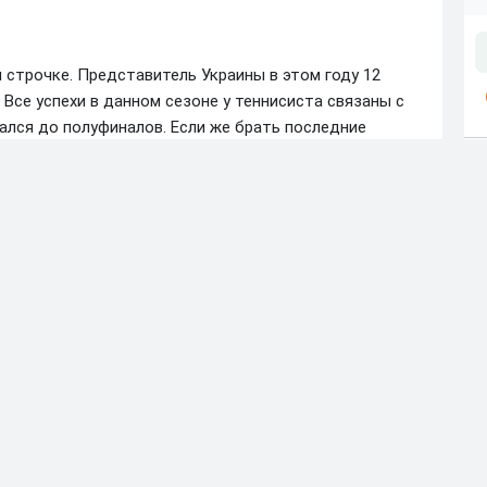
й строчке. Представитель Украины в этом году 12
 Все успехи в данном сезоне у теннисиста связаны с
лся до полуфиналов. Если же брать последние
 в Загребе вылетел в первом круге, а следом на
 уступил Гонсало Буэно из Перу (2:6 4:6). На ATP
вой виктории над куда менее рейтинговым Яном
мает 66-ю позицию. В текущем сезоне теннисист
рывал. Представитель Чехии в этом году добирался до
с к этому несколько раз попадал на турнирах в
 остановился во втором круге, уступив испанцу
остееве Коприва в стартовом матче без проблем одолел