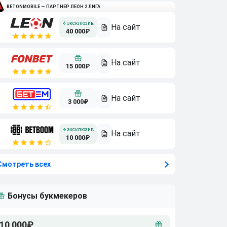
BETONMOBILE — ПАРТНЕР ЛЕОН 2 ЛИГА
40 000₽
15 000₽
3 000₽
10 000₽
Смотреть всех
Бонусы букмекеров
10 000₽