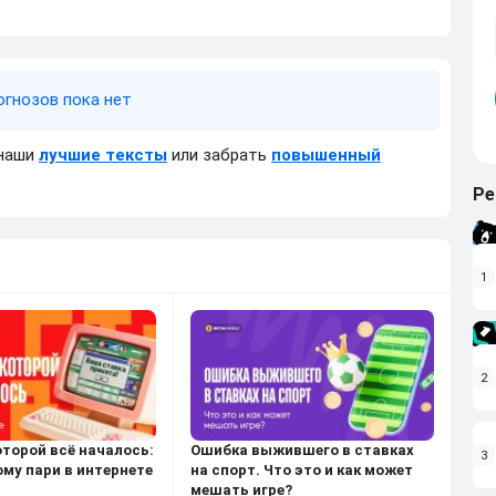
огнозов пока нет
 наши
лучшие тексты
или забрать
повышенный
Ре
1
2
оторой всё началось:
Ошибка выжившего в ставках
3
ому пари в интернете
на спорт. Что это и как может
мешать игре?