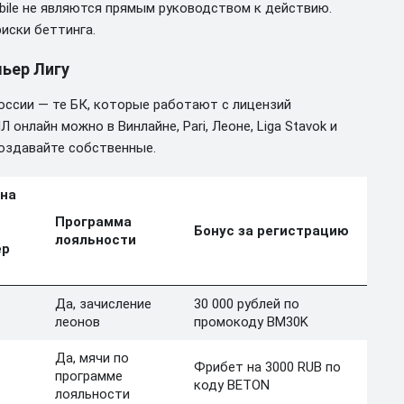
ile не являются прямым руководством к действию.
иски беттинга.
мьер Лигу
оссии — те БК, которые работают с лицензий
онлайн можно в Винлайне, Pari, Леоне, Liga Stavok и
создавайте собственные.
на
Программа
Бонус за регистрацию
лояльности
ер
Да, зачисление
30 000 рублей по
леонов
промокоду BM30K
Да, мячи по
Фрибет на 3000 RUB по
программе
коду BETON
лояльности