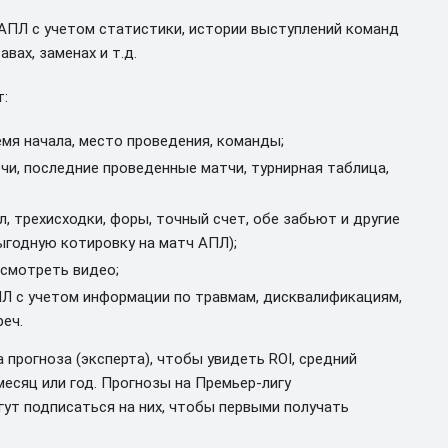
АПЛ с учетом статистики, истории выступлений команд
вах, заменах и т.д.
т:
мя начала, место проведения, команды;
чи, последние проведенные матчи, турнирная таблица,
 трехисходки, форы, точный счет, обе забьют и другие
годную котировку на матч АПЛ);
 смотреть видео;
ПЛ с учетом информации по травмам, дисквалификациям,
реч.
 прогноза (эксперта), чтобы увидеть ROI, средний
месяц или год. Прогнозы на Премьер-лигу
ут подписаться на них, чтобы первыми получать