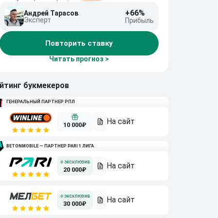
+66%
Андрей Тарасов
Эксперт
Прибыль
Повторить ставку
Читать прогноз >
йтинг букмекеров
ГЕНЕРАЛЬНЫЙ ПАРТНЕР РПЛ
10 000₽
BETONMOBILE — ПАРТНЕР PARI 1 ЛИГА
20 000₽
30 000₽