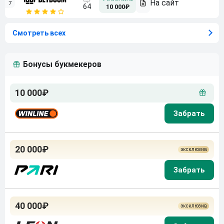
7
64
10 000₽
Смотреть всех
Бонусы букмекеров
10 000₽
20 000₽
40 000₽