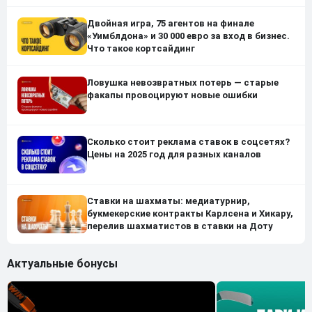
Двойная игра, 75 агентов на финале
«Уимблдона» и 30 000 евро за вход в бизнес.
Что такое кортсайдинг
Ловушка невозвратных потерь — старые
факапы провоцируют новые ошибки
Сколько стоит реклама ставок в соцсетях?
Цены на 2025 год для разных каналов
Ставки на шахматы: медиатурнир,
букмекерские контракты Карлсена и Хикару,
перелив шахматистов в ставки на Доту
Актуальные бонусы