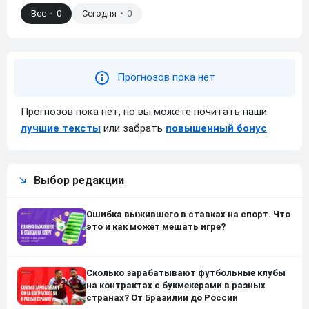
Все
0
Сегодня
0
Прогнозов пока нет
Прогнозов пока нет, но вы можете почитать наши
лучшие тексты
или забрать
повышенный бонус
Выбор редакции
Ошибка выжившего в ставках на спорт. Что
это и как может мешать игре?
Сколько зарабатывают футбольные клубы
на контрактах с букмекерами в разных
странах? От Бразилии до России