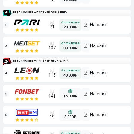
BETONMOBILE — ПАРТНЕР PARI 1 ЛИГА
2
71
20 000₽
3
107
30 000₽
BETONMOBILE — ПАРТНЕР ЛЕОН 2 ЛИГА
4
115
40 000₽
5
15 000₽
141
6
3 000₽
19