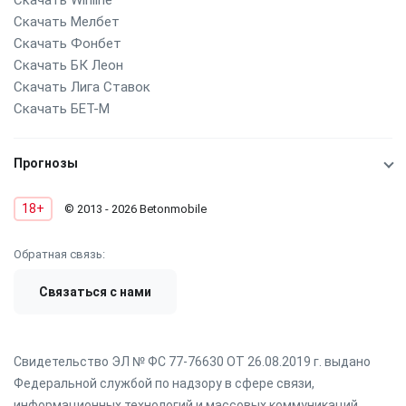
Скачать Мелбет
Скачать Фонбет
Скачать БК Леон
Скачать Лига Ставок
Скачать БЕТ-М
Прогнозы
18+
© 2013 - 2026 Betonmobile
Обратная связь:
Связаться с нами
Свидетельство ЭЛ № ФС 77-76630 ОТ 26.08.2019 г. выдано
Федеральной службой по надзору в сфере связи,
информационных технологий и массовых коммуникаций