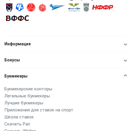
Информация
Бонусы
Букмекеры
Букмекерские конторы
Легальные букмекеры
Лучшие букмекеры
Приложения для ставок на спорт
Школа ставок
Скачать Pari
Скачать Winline