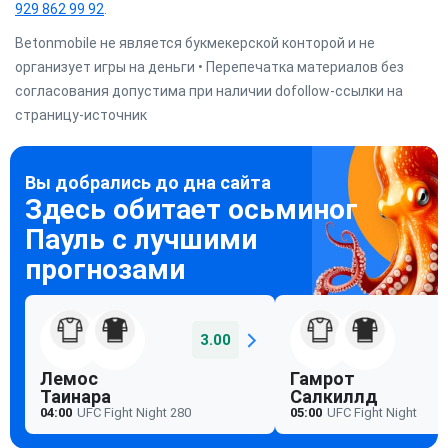
929 862 99 92
.
Betonmobile не является букмекерской конторой и не
организует игры на деньги • Перепечатка материалов без
согласования допустима при наличии dofollow-ссылки на
страницу-источник
3.00
Лемос
Гамрот
Таинара
Салкиллд
04:00
UFC Fight Night 280
05:00
UFC Fight Night