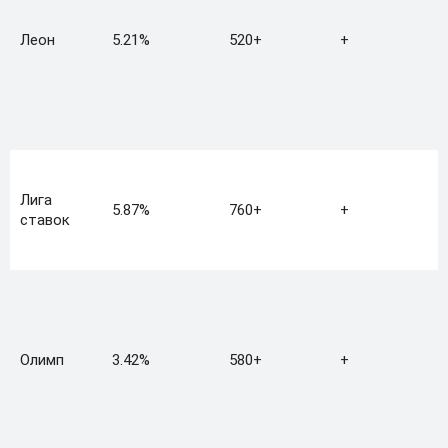
Леон
5.21%
520+
+
Лига
5.87%
760+
+
ставок
Олимп
3.42%
580+
+