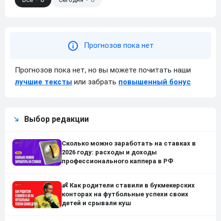
Прогнозов пока нет
Прогнозов пока нет, но вы можете почитать наши
лучшие тексты
или забрать
повышенный бонус
Выбор редакции
Сколько можно заработать на ставках в
2026 году: расходы и доходы
профессионального каппера в РФ
👶 Как родители ставили в букмекерских
конторах на футбольные успехи своих
детей и срывали куш