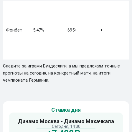
Фонбет
5.47%
695+
+
Следите за играми Бундеслиги, а мы предложим точные
прогнозы на сегодня, на конкретный матч, на итоги
чемпионата Германии.
Ставка дня
Динамо Москва - Динамо Махачкала
Сегодня, 14:30