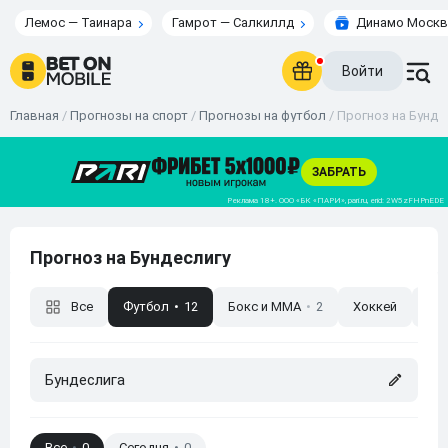
Лемос — Таинара
Гамрот — Салкиллд
Динамо Москв
Войти
Главная
/
Прогнозы на спорт
/
Прогнозы на футбол
/
Прогноз на Бунде
Прогноз на Бундеслигу
Все
Футбол
12
Бокс и ММА
2
Хоккей
Ба
Бундеслига
Все
0
Сегодня
0