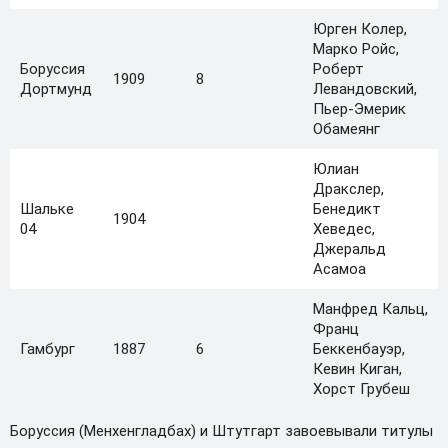
Юрген Колер,
Марко Ройс,
Боруссия
Роберт
1909
8
Дортмунд
Левандовский,
Пьер-Эмерик
Обамеянг
Юлиан
Дракслер,
Шальке
Бенедикт
1904
04
Хеведес,
Джеральд
Асамоа
Манфред Кальц,
Франц
Гамбург
1887
6
Беккенбауэр,
Кевин Киган,
Хорст Грубеш
Боруссия (Менхенгладбах) и Штутгарт завоевывали титулы