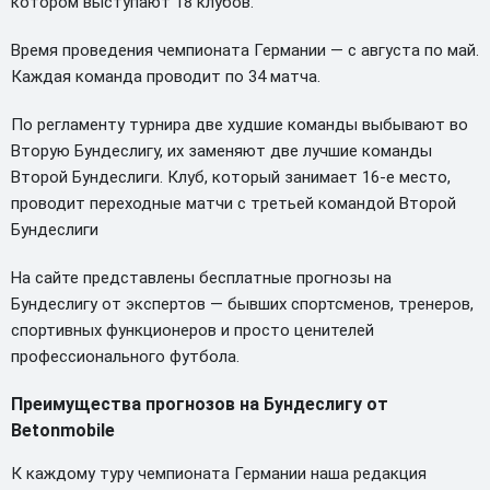
котором выступают 18 клубов.
Время проведения чемпионата Германии — с августа по май.
Каждая команда проводит по 34 матча.
По регламенту турнира две худшие команды выбывают во
Вторую Бундеслигу, их заменяют две лучшие команды
Второй Бундеслиги. Клуб, который занимает 16-е место,
проводит переходные матчи с третьей командой Второй
Бундеслиги
На сайте представлены бесплатные прогнозы на
Бундеслигу от экспертов — бывших спортсменов, тренеров,
спортивных функционеров и просто ценителей
профессионального футбола.
Преимущества прогнозов на Бундеслигу от
Betonmobile
К каждому туру чемпионата Германии наша редакция