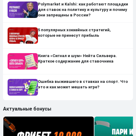
Polymarket и Kalshi: как работают площадки
для ставок на политику и культуру и почему
они запрещены в России?
5 популярных хоккейных стратегий,
которые не принесут прибыль
Книга «Сигнал и шум» Нейта Сильвера.
Краткое содержание для ставочника
Ошибка выжившего в ставках на спорт. Что
это и как может мешать игре?
Актуальные бонусы