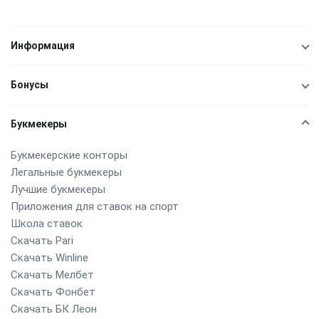
Информация
Бонусы
Букмекеры
Букмекерские конторы
Легальные букмекеры
Лучшие букмекеры
Приложения для ставок на спорт
Школа ставок
Скачать Pari
Скачать Winline
Скачать Мелбет
Скачать Фонбет
Скачать БК Леон