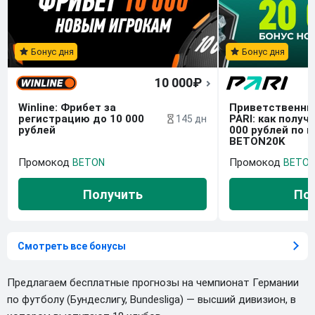
10 000₽
Winline: Фрибет за 
Приветственный
регистрацию до 10 000 
PARI: как получ
145 дн
рублей
000 рублей по п
BETON20K
BETON
BETON
Получить
По
Смотреть все бонусы
Предлагаем бесплатные прогнозы на чемпионат Германии
по футболу (Бундеслигу, Bundesliga) — высший дивизион, в