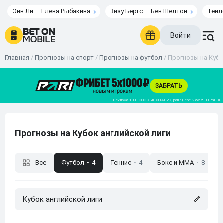
Энн Ли — Елена Рыбакина
Зизу Бергс — Бен Шелтон
Тейл
Войти
Главная
/
Прогнозы на спорт
/
Прогнозы на футбол
/
Прогнозы на Кубо
Прогнозы на Кубок английской лиги
Все
Футбол
4
Теннис
4
Бокс и ММА
8
Кубок английской лиги