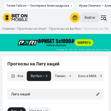
Талия Гибсон — Екатерина Александрова
Иржи Лехечка — Але
Войти
Главная
/
Прогнозы на спорт
/
Прогнозы на футбол
/
Прогнозы на Лигу
Прогнозы на Лигу наций
Все
Футбол
3
Теннис
4
Бокс и ММА
8
Лига наций
Все
0
Сегодня
0