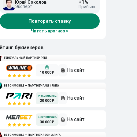
+1%
Юрий Соколов
Эксперт
Прибыль
Повторить ставку
Читать прогноз >
йтинг букмекеров
ГЕНЕРАЛЬНЫЙ ПАРТНЕР РПЛ
10 000₽
BETONMOBILE — ПАРТНЕР PARI 1 ЛИГА
20 000₽
30 000₽
BETONMOBILE — ПАРТНЕР ЛЕОН 2 ЛИГА