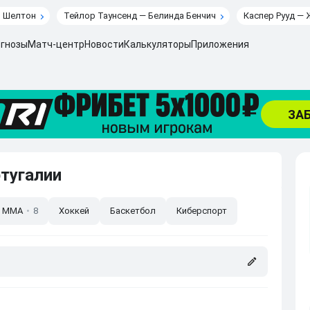
н Шелтон
Тейлор Таунсенд — Белинда Бенчич
Каспер Рууд — 
гнозы
Матч-центр
Новости
Калькуляторы
Приложения
тугалии
и ММА
8
Хоккей
Баскетбол
Киберспорт