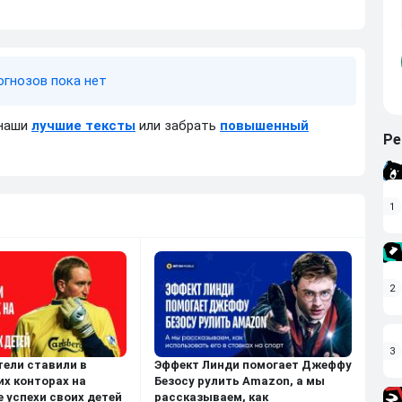
огнозов пока нет
 наши
лучшие тексты
или забрать
повышенный
Ре
1
2
3
тели ставили в
Эффект Линди помогает Джеффу
их конторах на
Безосу рулить Amazon, а мы
 успехи своих детей
рассказываем, как