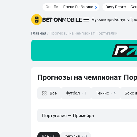
Энн Ли — Елена Рыбакина
Зизу Бергс — Бе
Букмекеры
Бонусы
Про
Главная
/
Прогнозы на чемпионат Португалии
Прогнозы на чемпионат Пор
Все
Футбол
1
Теннис
4
Бокс 
Португалия — Примейра
Все
0
Сегодня
0