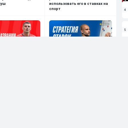
куш
использовать его в ставках на
спорт
4
5
6
азвании многих
Стратегия ставок на гол игрока
есть число 88
в футболе. Разбор от настоящих
капперов с примерами и
7
пошаговым гайдом