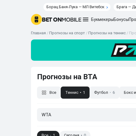
Борац Баня-Лука — МЛ Витебск
Брага — Д
Букмекеры
Бонусы
Про
Главная
/
Прогнозы на спорт
/
Прогнозы на теннис
/
Про
Прогнозы на ВТА
Все
Теннис
1
Футбол
6
Бокс 
WTA
Все
1
Сегодня
0