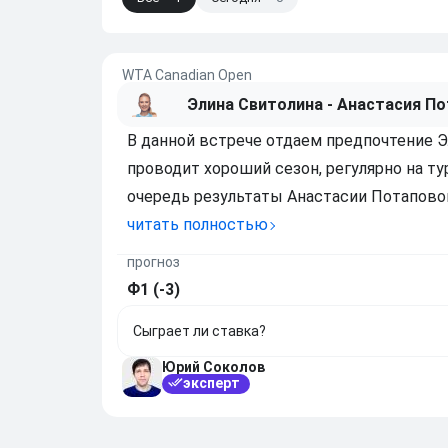
WTA Canadian Open
Элина Свитолина - Анастасия П
В данной встрече отдаем предпочтение 
проводит хороший сезон, регулярно на т
очередь результаты Анастасии Потапово
предыдущих встреч теннисистка выиграла
читать полностью
своей более именитой п
прогноз
Ф1 (-3)
Сыграет ли ставка?
Юрий Соколов
эксперт