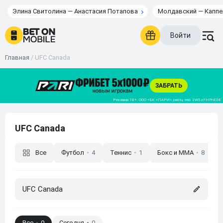
Элина Свитолина — Анастасия Потапова
Молдавский — Каппе
Войти
Главная
/
UFC Canada
UFC Canada
Все
Футбол
4
Теннис
1
Бокс и ММА
8
UFC Canada
Все
0
Сегодня
0