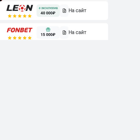
40 000₽
15 000₽
3 000₽
10 000₽
Смотреть всех
Бонусы букмекеров
10 000₽