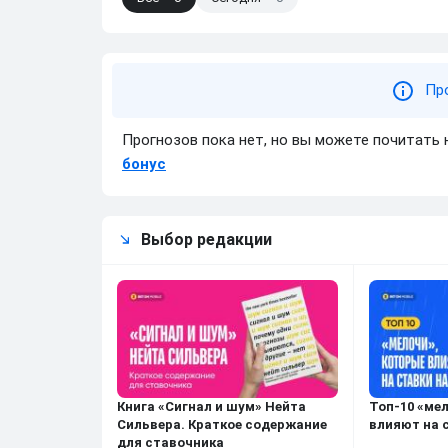
Пр
Прогнозов пока нет, но вы можете почитать
бонус
Выбор редакции
Книга «Сигнал и шум» Нейта
Топ-10 «ме
Сильвера. Краткое содержание
влияют на 
для ставочника