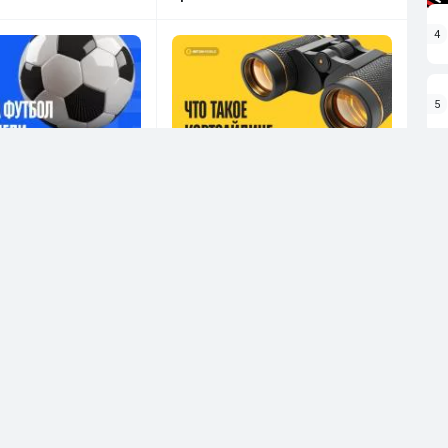
4
5
футбол по xG-модели
Двойная игра, 75 агентов на
6
финале «Уимблдона» и 30 000
евро за вход в бизнес. Что такое
кортсайдинг
7