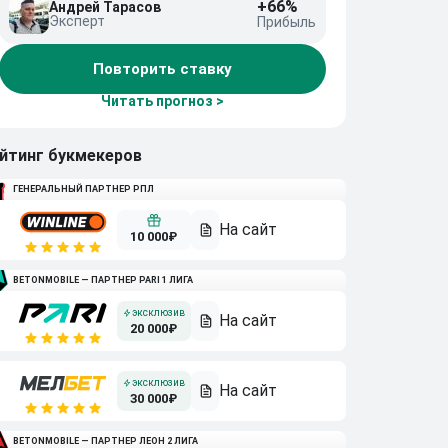
+66%
Андрей Тарасов
Эксперт
Прибыль
Повторить ставку
Читать прогноз >
йтинг букмекеров
ГЕНЕРАЛЬНЫЙ ПАРТНЕР РПЛ
10 000₽
BETONMOBILE — ПАРТНЕР PARI 1 ЛИГА
20 000₽
30 000₽
BETONMOBILE — ПАРТНЕР ЛЕОН 2 ЛИГА