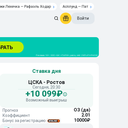
жи Лехечка — Рафаэль Ходар
Асплунд — Пат
Войти
Ставка дня
ЦСКА - Ростов
Сегодня, 20:30
+10 099₽
Возможный выигрыш
ОЗ (да)
Прогноз
2.01
Коэффициент
10000₽
Бонус за регистрацию