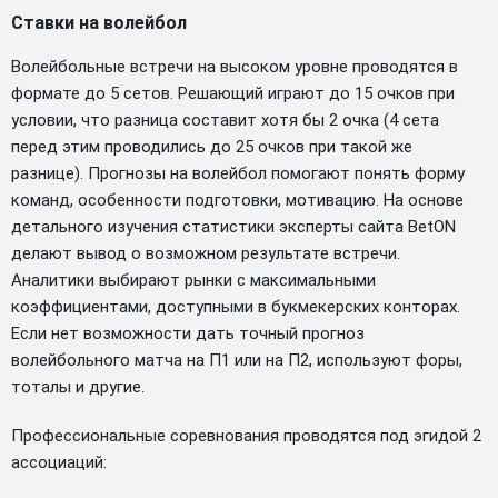
Ставки на волейбол
Волейбольные встречи на высоком уровне проводятся в
формате до 5 сетов. Решающий играют до 15 очков при
условии, что разница составит хотя бы 2 очка (4 сета
перед этим проводились до 25 очков при такой же
разнице). Прогнозы на волейбол помогают понять форму
команд, особенности подготовки, мотивацию. На основе
детального изучения статистики эксперты сайта BetON
делают вывод о возможном результате встречи.
Аналитики выбирают рынки с максимальными
коэффициентами, доступными в букмекерских конторах.
Если нет возможности дать точный прогноз
волейбольного матча на П1 или на П2, используют форы,
тоталы и другие.
Профессиональные соревнования проводятся под эгидой 2
ассоциаций: