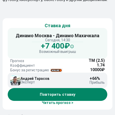
Ставка дня
Динамо Москва - Динамо Махачкала
Сегодня, 14:30
+7 400₽
Возможный выигрыш
ТМ (2.5)
Прогноз
1.74
Коэффициент
10000₽
Бонус за регистрацию
+66%
Андрей Тарасов
Эксперт
Прибыль
Повторить ставку
Читать прогноз >