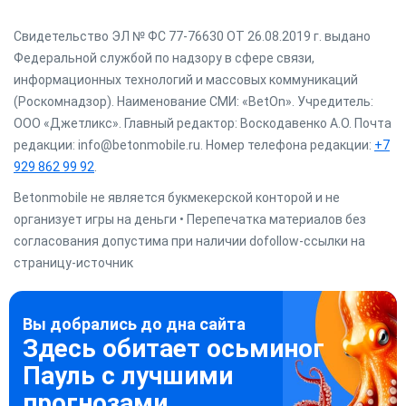
Свидетельство ЭЛ № ФС 77-76630 ОТ 26.08.2019 г. выдано
Федеральной службой по надзору в сфере связи,
информационных технологий и массовых коммуникаций
(Роскомнадзор). Наименование СМИ: «BetOn». Учредитель:
ООО «Джетликс». Главный редактор: Воскодавенко А.О. Почта
редакции: info@betonmobile.ru. Номер телефона редакции:
+7
929 862 99 92
.
Betonmobile не является букмекерской конторой и не
организует игры на деньги • Перепечатка материалов без
согласования допустима при наличии dofollow-ссылки на
страницу-источник