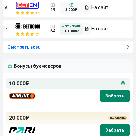
6
3 000₽
19
7
64
10 000₽
Смотреть всех
Бонусы букмекеров
10 000₽
20 000₽