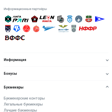
Информационные партнёры
Информация
Бонусы
Букмекеры
Букмекерские конторы
Легальные букмекеры
Лучшие букмекеры