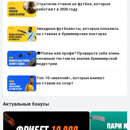
Стратегии ставок на футбол, которые
работают в 2026 году
Звездные футболисты, которые попались
на ставках в букмекерских конторах
🎓Попан или профи? Проверьте себя очень
сложным тестом на знание букмекерской
индустрии
Топ-10 «мелочей», которые влияют
на ставки на спорт
Актуальные бонусы