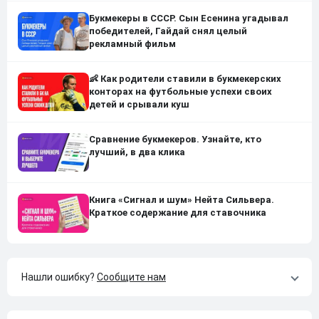
Букмекеры в СССР. Сын Есенина угадывал
победителей, Гайдай снял целый
рекламный фильм
👶 Как родители ставили в букмекерских
конторах на футбольные успехи своих
детей и срывали куш
Сравнение букмекеров. Узнайте, кто
лучший, в два клика
Книга «Сигнал и шум» Нейта Сильвера.
Краткое содержание для ставочника
Нашли ошибку?
Сообщите нам