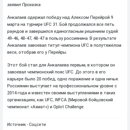
заявил Прохазка.
Анкалаев одержал победу над Алексом Перейрой 9
марта на турнире UFC 31. Бой продолжался все пять
раундов и завершился единогласным решением судей:
49-46, 48-47, 48-47 в пользу россиянина. В результате
Анкалаев завоевал титул чемпиона UFC в полутяжёлом
весе, отобрав его у Перейры.
Этот бой стал для Анкалаева первым, в котором он
завоевал чемпионский пояс UFC. До этого в его
карьере было 20 побед, одно поражение и одна ничья.
Россиянин выступает на профессиональном уровне с
2014 года и известен своими выступлениями в таких
организациях, как UFC, WFCA (Мировой бойцовский
чемпионат «Ахмат») и Oplot Challenge.
Источник - Соцсети