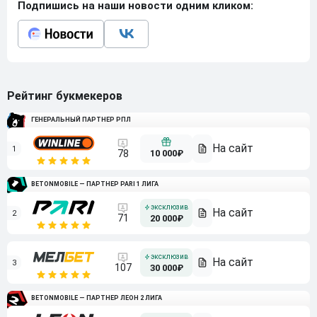
Подпишись на наши новости одним кликом:
Рейтинг букмекеров
ГЕНЕРАЛЬНЫЙ ПАРТНЕР РПЛ
1
10 000₽
78
BETONMOBILE — ПАРТНЕР PARI 1 ЛИГА
2
71
20 000₽
3
107
30 000₽
BETONMOBILE — ПАРТНЕР ЛЕОН 2 ЛИГА