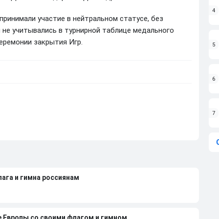
4
принимали участие в нейтральном статусе, без
я не учитывались в турнирной таблице медального
церемонии закрытия Игр.
5
6
7
лага и гимна россиянам
е Европы со своими флагом и гимном