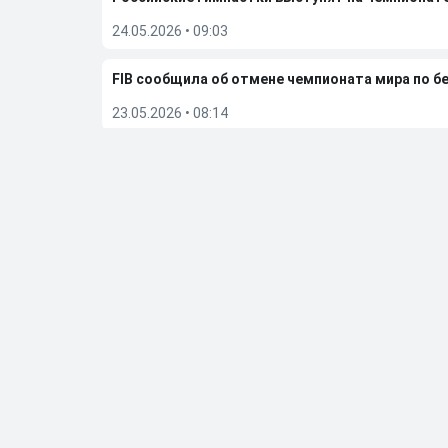
24.05.2026
•
09:03
FIB сообщила об отмене чемпионата мира по бе
23.05.2026
•
08:14
Дмитрий Губерниев подвел итоги встречи с Е
20.05.2026
•
12:55
Больше новостей
Выбор редакции