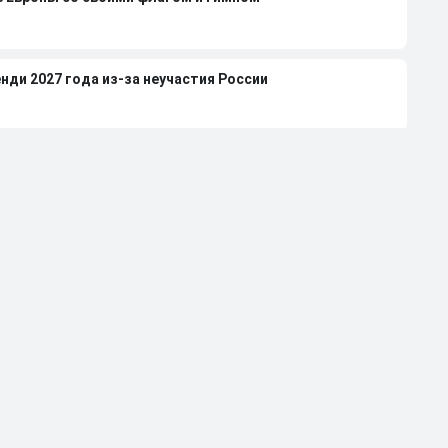
нди 2027 года из-за неучастия России
леной Вяльбе и Дмитрием Свищевым