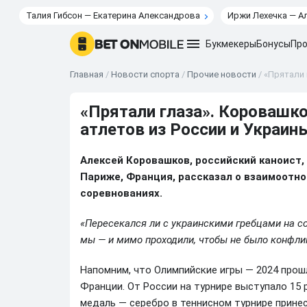
Талия Гибсон — Екатерина Александрова
Иржи Лехечка — А
Букмекеры
Бонусы
Про
Главная
/
Новости спорта
/
Прочие новости
/
«Прятали 
«Прятали глаза». Коровашк
атлетов из России и Украин
Алексей Коровашков, российский каноист,
Париже, Франция, рассказал о взаимоотно
соревнованиях.
«Пересекался ли с украинскими гребцами на со
мы — и мимо проходили, чтобы не было конфли
Напомним, что Олимпийские игры — 2024 прошл
Франции. От России на турнире выступало 15 
медаль — серебро в теннисном турнире прине