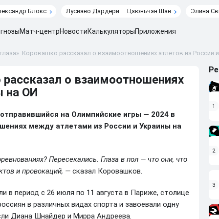
лександр Блокс
Лусиано Дардери — Цзюньчэн Шан
Элина Св
гнозы
Матч-центр
Новости
Калькуляторы
Приложения
глаза». Коровашко рассказал о взаимоотношениях атлетов из России и
Ре
о рассказал о взаимоотношениях
ы на ОИ
1
 отправившийся на Олимпийские игры — 2024 в
шениях между атлетами из России и Украины на
2
ревнованиях? Пересекались. Глаза в пол — что они, что
ктов и провокаций, —
сказал Коровашков.
3
и в период с 26 июля по 11 августа в Париже, столице
россиян в различных видах спорта и завоевали одну
сли Диана Шнайдер и Мирра Андреева.