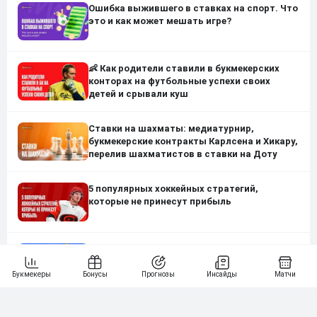
Ошибка выжившего в ставках на спорт. Что
это и как может мешать игре?
👶 Как родители ставили в букмекерских
конторах на футбольные успехи своих
детей и срывали куш
Ставки на шахматы: медиатурнир,
букмекерские контракты Карлсена и Хикару,
перелив шахматистов в ставки на Доту
5 популярных хоккейных стратегий,
которые не принесут прибыль
🎓Попан или профи? Проверьте себя очень
сложным тестом на знание букмекерской
индустрии