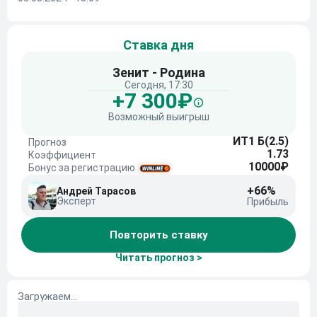
Ставка дня
Зенит - Родина
Сегодня, 17:30
+7 300₽
Возможный выигрыш
ИТ1 Б(2.5)
Прогноз
1.73
Коэффициент
10000₽
Бонус за регистрацию
+66%
Андрей Тарасов
Эксперт
Прибыль
Повторить ставку
Читать прогноз >