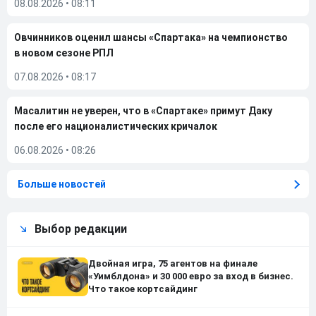
08.08.2026
•
08:11
Овчинников оценил шансы «Спартака» на чемпионство
в новом сезоне РПЛ
07.08.2026
•
08:17
Масалитин не уверен, что в «Спартаке» примут Даку
после его националистических кричалок
06.08.2026
•
08:26
Больше новостей
Выбор редакции
Двойная игра, 75 агентов на финале
«Уимблдона» и 30 000 евро за вход в бизнес.
Что такое кортсайдинг