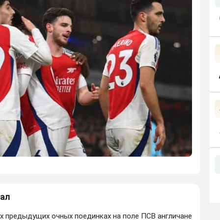
нал
-х предыдущих очных поединках на поле ПСВ англичане