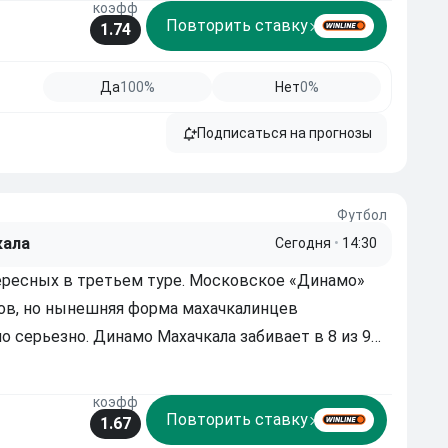
коэфф
Повторить ставку
1.74
Да
100%
Нет
0%
Подписаться на прогнозы
Футбол
кала
Сегодня
•
14:30
ересных в третьем туре. Московское «Динамо»
ков, но нынешняя форма махачкалинцев
о серьезно. Динамо Махачкала забивает в 8 из 9
» отступать уже практически некуда. Команда
коэфф
Повторить ставку
1.67