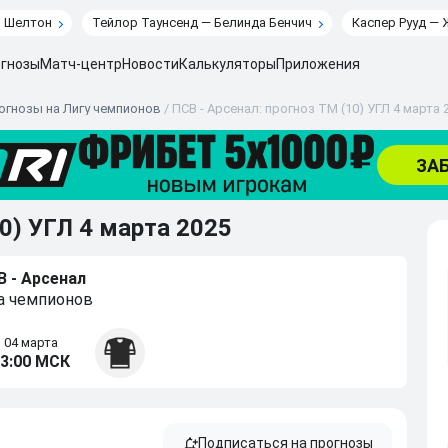
н Шелтон
Тейлор Таунсенд — Белинда Бенчич
Каспер Рууд — 
гнозы
Матч-центр
Новости
Калькуляторы
Приложения
огнозы на Лигу чемпионов
/
ПСВ - Арсенал: прогноз ТМ (10) УГЛ 4 марта 
0) УГЛ 4 марта 2025
В - Арсенал
а чемпионов
04 марта
3:00 МСК
Подписаться на прогнозы