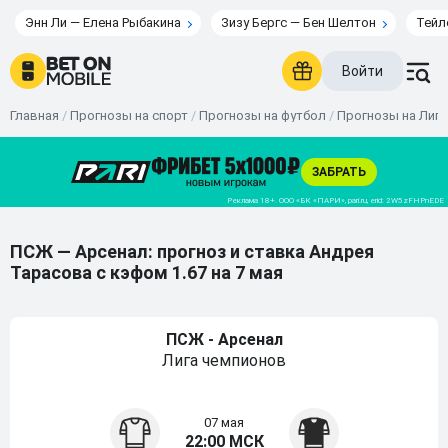
Энн Ли — Елена Рыбакина
Зизу Бергс — Бен Шелтон
Тейл
Войти
Главная
/
Прогнозы на спорт
/
Прогнозы на футбол
/
Прогнозы на Лигу
ПСЖ — Арсенал: прогноз и ставка Андрея
Тарасова с кэфом 1.67 на 7 мая
ПСЖ - Арсенал
Лига чемпионов
07 мая
22:00 МСК