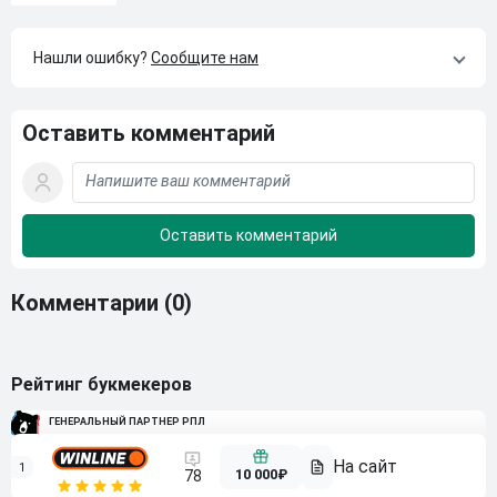
Нашли ошибку?
Сообщите нам
Оставить комментарий
Комментарии
(0)
Рейтинг букмекеров
ГЕНЕРАЛЬНЫЙ ПАРТНЕР РПЛ
1
10 000₽
78