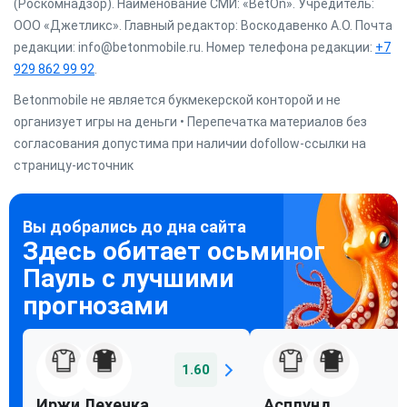
(Роскомнадзор). Наименование СМИ: «BetOn». Учредитель:
ООО «Джетликс». Главный редактор: Воскодавенко А.О. Почта
редакции: info@betonmobile.ru. Номер телефона редакции:
+7
929 862 99 92
.
Betonmobile не является букмекерской конторой и не
организует игры на деньги • Перепечатка материалов без
согласования допустима при наличии dofollow-ссылки на
страницу-источник
1.60
Иржи Лехечка
Асплунд