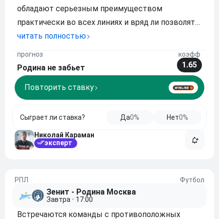
обладают серьезным преимуществом
практически во всех линиях и вряд ли позволят
сопернику чувствовать себя комфортно.
читать полностью
«Родина», скорее всего, сосредоточится на
прогноз
коэфф
обороне и попытается использовать редкие
1.65
Родина не забьет
возможности в контратаках. Одн
Повторить ставку
Сыграет ли ставка?
Да
0%
Нет
0%
Николай Караман
эксперт
РПЛ
Футбол
Зенит - Родина Москва
Завтра
•
17:00
Встречаются команды с противоположных