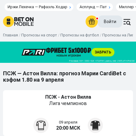
Иржи Лехечка — Рафаэль Ходар
Асплунд — Пат
Миллер 
Войти
Главная
/
Прогнозы на спорт
/
Прогнозы на футбол
/
Прогнозы на Лигу
ПСЖ — Астон Вилла: прогноз Марии CardiBet с
кэфом 1.80 на 9 апреля
ПСЖ - Астон Вилла
Лига чемпионов
09 апреля
20:00 МСК