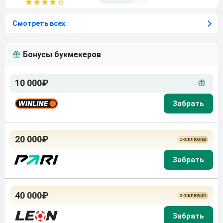
Смотреть всех
Бонусы букмекеров
10 000₽
20 000₽
40 000₽