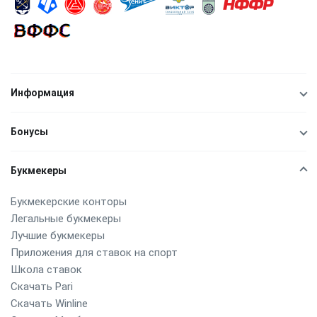
Информация
Бонусы
Букмекеры
Букмекерские конторы
Легальные букмекеры
Лучшие букмекеры
Приложения для ставок на спорт
Школа ставок
Скачать Pari
Скачать Winline