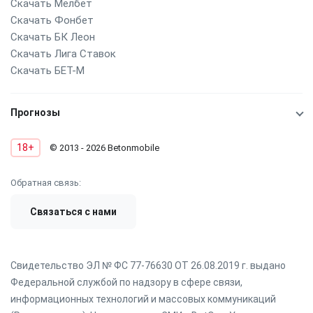
Скачать Мелбет
Скачать Фонбет
Скачать БК Леон
Скачать Лига Ставок
Скачать БЕТ-М
Прогнозы
18+
© 2013 - 2026 Betonmobile
Обратная связь:
Связаться с нами
Свидетельство ЭЛ № ФС 77-76630 ОТ 26.08.2019 г. выдано
Федеральной службой по надзору в сфере связи,
информационных технологий и массовых коммуникаций