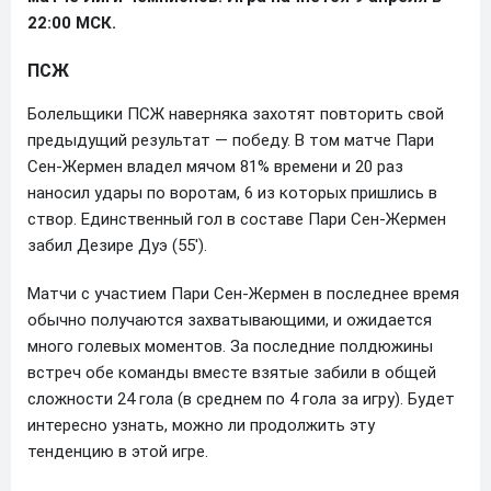
22:00 МСК.
ПСЖ
Болельщики ПСЖ наверняка захотят повторить свой
предыдущий результат — победу. В том матче Пари
Сен-Жермен владел мячом 81% времени и 20 раз
наносил удары по воротам, 6 из которых пришлись в
створ. Единственный гол в составе Пари Сен-Жермен
забил Дезире Дуэ (55′).
Матчи с участием Пари Сен-Жермен в последнее время
обычно получаются захватывающими, и ожидается
много голевых моментов. За последние полдюжины
встреч обе команды вместе взятые забили в общей
сложности 24 гола (в среднем по 4 гола за игру). Будет
интересно узнать, можно ли продолжить эту
тенденцию в этой игре.