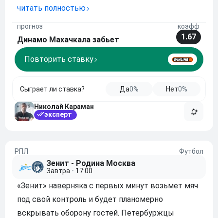
серьезно. Динамо Махачкала забивает в 8 из 9
читать полностью
последних матчей. Московскому «Динамо»
прогноз
коэфф
отступать уже практически некуда. Команда
1.67
Динамо Махачкала забьет
обязана побеждать и наверняка
Повторить ставку
Сыграет ли ставка?
Да
0%
Нет
0%
Николай Караман
эксперт
РПЛ
Футбол
Зенит - Родина Москва
Завтра
•
17:00
«Зенит» наверняка с первых минут возьмет мяч
под свой контроль и будет планомерно
вскрывать оборону гостей. Петербуржцы