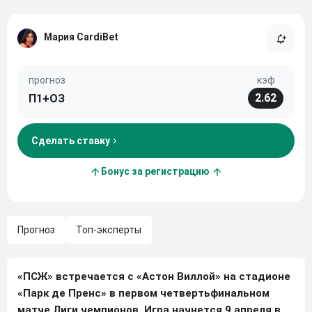
Мария CardiBet
прогноз
кэф
2.62
П1+ОЗ
Сделать ставку
Бонус за регистрацию
Прогноз
Топ-эксперты
«ПСЖ» встречается с «Астон Виллой» на стадионе
«Парк де Пренс» в первом четвертьфинальном
матче Лиги чемпионов. Игра начнется 9 апреля в