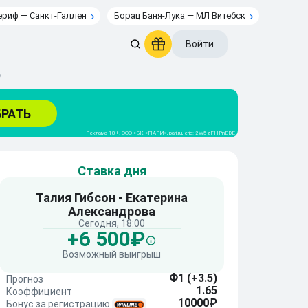
риф — Санкт-Галлен
Борац Баня-Лука — МЛ Витебск
Войти
5
Ставка дня
Талия Гибсон - Екатерина
Александрова
Сегодня, 18:00
+6 500₽
Возможный выигрыш
Ф1 (+3.5)
Прогноз
1.65
Коэффициент
10000₽
Бонус за регистрацию