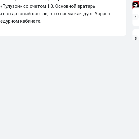
«Тулузой» со счетом 1:0. Основной вратарь
в стартовый состав, в то время как дуэт Уоррен
4
едурном кабинете.
5
6
дности в обороне, и, учитывая победную серию «ПСЖ»
о, кроме обычного домашнего триумфа, было бы
 Дель Кастильо, Джордан Амави, Брэдли Лок и Йонас
7
 из-за травм, в то время как Ибрагим Салах вызывает