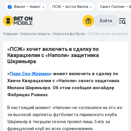
Факел — Ахмат
ПСЖ — Астон Вилла
Санкт-Галлен — 
Войти
Главная
/
Новости спорта
/
Новости футбола
/
«ПСЖ» хочет включить 
«ПСЖ» хочет включить в сделку по
Кварацхелии с «Наполи» защитника
Шкриньяра
«
Пари Сен-Жермен
» может включить в сделку по
Хвиче Кварацхелии с «Наполи» своего защитника
Милана Шкриньяра. Об этом сообщил инсайдер
Фабрицио Романо.
В настоящий момент «Наполи» не согласился на это из-
за высокой зарплаты футболиста парижского клуба.
Шкриньяр в текущем сезоне провел лишь 5 игр за
французский клуб во всех соревнованиях.