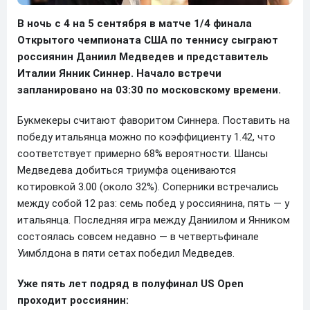
В ночь с 4 на 5 сентября в матче 1/4 финала
Открытого чемпионата США по теннису сыграют
россиянин Даниил Медведев и представитель
Италии Янник Синнер. Начало встречи
запланировано на 03:30 по московскому времени.
Букмекеры считают фаворитом Синнера. Поставить на
победу итальянца можно по коэффициенту 1.42, что
соответствует примерно 68% вероятности. Шансы
Медведева добиться триумфа оцениваются
котировкой 3.00 (около 32%). Соперники встречались
между собой 12 раз: семь побед у россиянина, пять — у
итальянца. Последняя игра между Даниилом и Янником
состоялась совсем недавно — в четвертьфинале
Уимблдона в пяти сетах победил Медведев.
Уже пять лет подряд в полуфинал US Open
проходит россиянин: