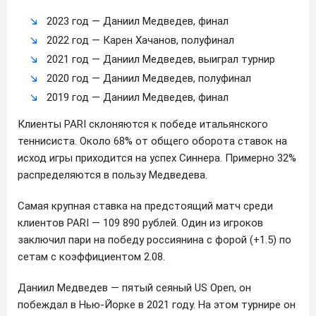
2023 год — Даниил Медведев, финал
2022 год — Карен Хачанов, полуфинал
2021 год — Даниил Медведев, выиграл турнир
2020 год — Даниил Медведев, полуфинал
2019 год — Даниил Медведев, финал
Клиенты PARI склоняются к победе итальянского
теннисиста. Около 68% от общего оборота ставок на
исход игры приходится на успех Синнера. Примерно 32%
распределяются в пользу Медведева.
Самая крупная ставка на предстоящий матч среди
клиентов PARI — 109 890 рублей. Один из игроков
заключил пари на победу россиянина с форой (+1.5) по
сетам с коэффициентом 2.08.
Даниил Медведев — пятый сеяный US Open, он
побеждал в Нью-Йорке в 2021 году. На этом турнире он