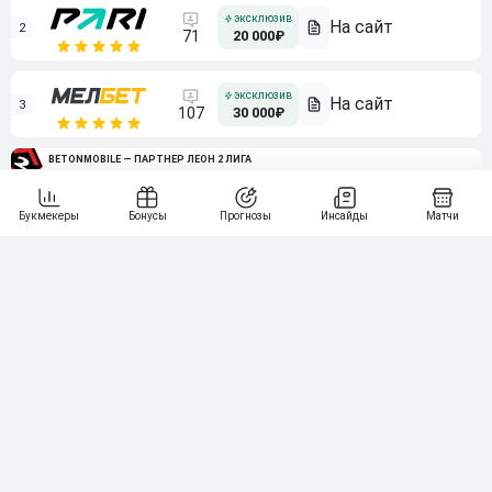
2
71
20 000₽
3
107
30 000₽
BETONMOBILE — ПАРТНЕР ЛЕОН 2 ЛИГА
4
115
40 000₽
5
15 000₽
141
6
3 000₽
19
7
64
10 000₽