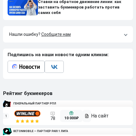
Ставки на обратное движение линии: как
заставить букмекеров работать против
самих себя
Нашли ошибку?
Сообщите нам
Подпишись на наши новости одним кликом:
Рейтинг букмекеров
ГЕНЕРАЛЬНЫЙ ПАРТНЕР РПЛ
1
10 000₽
78
BETONMOBILE — ПАРТНЕР PARI 1 ЛИГА