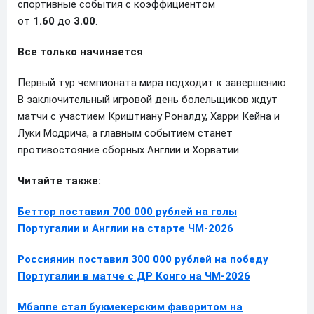
спортивные события с коэффициентом
от
1.60
до
3.00
.
Все только начинается
Первый тур чемпионата мира подходит к завершению.
В заключительный игровой день болельщиков ждут
матчи с участием Криштиану Роналду, Харри Кейна и
Луки Модрича, а главным событием станет
противостояние сборных Англии и Хорватии.
Читайте также:
Беттор поставил 700 000 рублей на голы
Португалии и Англии на старте ЧМ-2026
Россиянин поставил 300 000 рублей на победу
Португалии в матче с ДР Конго на ЧМ-2026
Мбаппе стал букмекерским фаворитом на