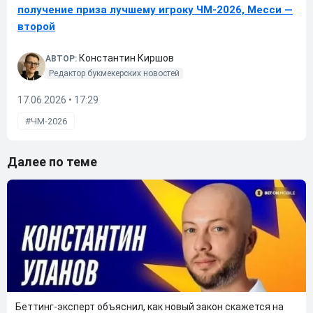
получение приза лучшему игроку ЧМ-2026, Месси —
второй
Константин Киршов
АВТОР:
Редактор букмекерских новостей
17.06.2026 • 17:29
ЧМ-2026
Далее по теме
Беттинг-эксперт объяснил, как новый закон скажется на