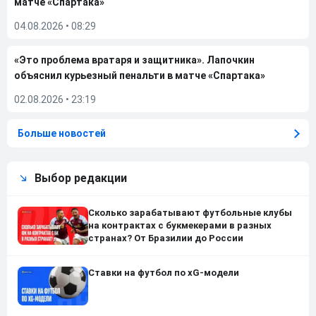
матче «Спартака»
04.08.2026
•
08:29
«Это проблема вратаря и защитника». Лапочкин
объяснил курьезный пенальти в матче «Спартака»
02.08.2026
•
23:19
Больше новостей
Выбор редакции
Сколько зарабатывают футбольные клубы
на контрактах с букмекерами в разных
странах? От Бразилии до России
Ставки на футбол по xG-модели