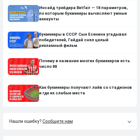
Инсайд трейдера Betfair — 18 параметров,
по которым букмекеры вычисляют умные
аккаунты
Букмекеры в СССР. Сын Есенина угадывал
победителей, Гайдай снял целый
рекламный фильм
Почему в названии многих букмекеров есть
число 88
Как букмекеры получают лайв со стадионов
и где их слабые места
Нашли ошибку?
Сообщите нам