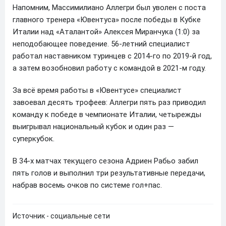
Напомним, Массимилиано Аллегри был уволен с поста
главного тренера «Ювентуса» после победы в Кубке
Италии над «Аталантой» Алексея Миранчука (1:0) за
неподобающее поведение. 56-летний специалист
работал наставником туринцев с 2014-го по 2019-й год,
а затем возобновил работу с командой в 2021-м году.
За всё время работы в «Ювентусе» специалист
завоевал десять трофеев: Аллегри пять раз приводил
команду к победе в чемпионате Италии, четырежды
выигрывал национальный кубок и один раз —
суперкубок.
В 34-х матчах текущего сезона Адриен Рабьо забил
пять голов и выполнил три результативные передачи,
набрав восемь очков по системе гол+пас.
Источник - социальные сети