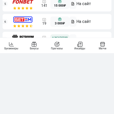
5
15 000₽
141
6
3 000₽
19
7
64
10 000₽
Смотреть всех