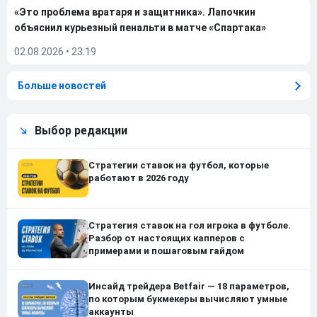
«Это проблема вратаря и защитника». Лапочкин
объяснил курьезный пенальти в матче «Спартака»
02.08.2026
•
23:19
Больше новостей
Выбор редакции
Стратегии ставок на футбол, которые
работают в 2026 году
Стратегия ставок на гол игрока в футболе.
Разбор от настоящих капперов с
примерами и пошаговым гайдом
Инсайд трейдера Betfair — 18 параметров,
по которым букмекеры вычисляют умные
аккаунты