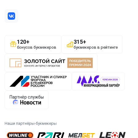
Наши партнёры-букмекеры