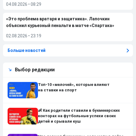
04.08.2026
•
08:29
«Это проблема вратаря и защитника». Лапочкин
объяснил курьезный пенальти в матче «Спартака»
02.08.2026
•
23:19
Больше новостей
Выбор редакции
Топ-10 «мелочей», которые влияют
на ставки на спорт
👶 Как родители ставили в букмекерских
конторах на футбольные успехи своих
детей и срывали куш