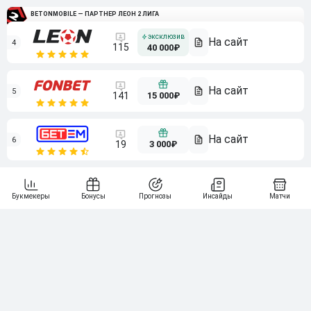
BETONMOBILE — ПАРТНЕР ЛЕОН 2 ЛИГА
4
115
40 000₽
5
15 000₽
141
6
3 000₽
19
7
64
10 000₽
Смотреть всех