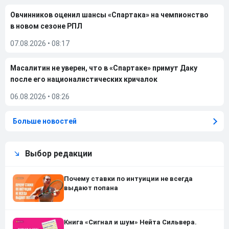
Овчинников оценил шансы «Спартака» на чемпионство
в новом сезоне РПЛ
07.08.2026
•
08:17
Масалитин не уверен, что в «Спартаке» примут Даку
после его националистических кричалок
06.08.2026
•
08:26
Больше новостей
Выбор редакции
Почему ставки по интуиции не всегда
выдают попана
Книга «Сигнал и шум» Нейта Сильвера.