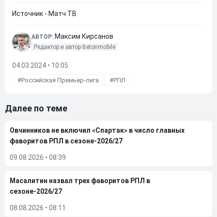
Источник - Матч ТВ
Максим Кирсанов
АВТОР:
Редактор и автор Betonmobile
04.03.2024 • 10:05
Российская Премьер-лига
РПЛ
Далее по теме
Овчинников не включил «Спартак» в число главных
фаворитов РПЛ в сезоне-2026/27
09.08.2026
•
08:39
Масалитин назвал трех фаворитов РПЛ в
сезоне-2026/27
08.08.2026
•
08:11