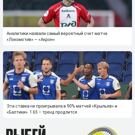
Аналитики назвали самый вероятный счет матча
«Локомотив» — «Акрон»
Эта ставка не проигрывала в 90% матчей «Крыльев» и
«Балтики». 1.65 – тренд продлится