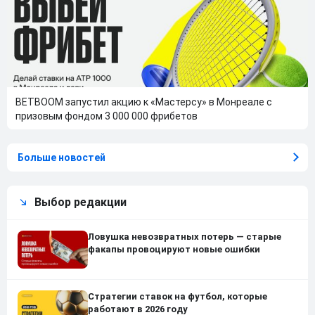
BETBOOM запустил акцию к «Мастерсу» в Монреале с
призовым фондом 3 000 000 фрибетов
Больше новостей
Выбор редакции
Ловушка невозвратных потерь — старые
факапы провоцируют новые ошибки
Стратегии ставок на футбол, которые
работают в 2026 году