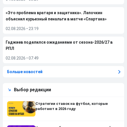
«Это проблема вратаря и защитника». Лапочкин
объяснил курьезный пенальти в матче «Спартака»
02.08.2026
•
23:19
Гаджиев поделился ожиданиями от сезона-2026/27 в
РПЛ
02.08.2026
•
07:49
Больше новостей
Выбор редакции
Стратегии ставок на футбол, которые
работают в 2026 году