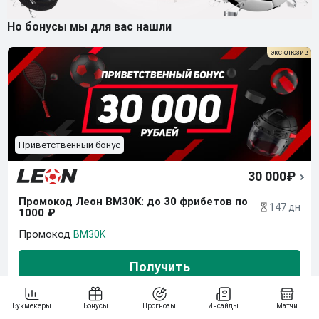
Но бонусы мы для вас нашли
Приветственный бонус
30 000₽
Промокод Леон BM30K: до 30 фрибетов по 
147 дн
1000 ₽
BM30K
Получить