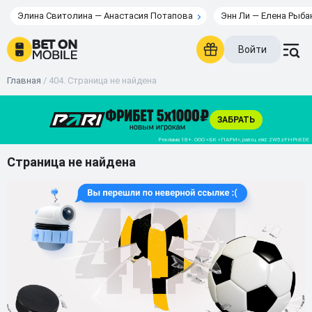
Элина Свитолина — Анастасия Потапова
Энн Ли — Елена Рыба
Войти
Главная
/
404. Страница не найдена
Страница не найдена