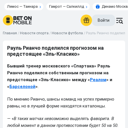
Лемос — Таинара
Гамрот — Салкиллд
Динамо Москв
Войти
Главная
/
Новости спорта
/
Новости футбола
/
Рауль Рианчо поделилс
Рауль Рианчо поделился прогнозом на
предстоящее «Эль-Класико»
Бывший тренер московского «Спартака» Рауль
Рианчо поделился собственным прогнозом на
предстоящее «Эль-Класико» между «
Реалом
» и
«
Барселоной
»
.
По мнению Рианчо, шансы команд на успех примерно
равны, но в лучшей форме находятся каталонцы.
— «
В таких матчах невозможно выделять фаворита. В
любой момент в данном противостоянии будет 50 на 50.