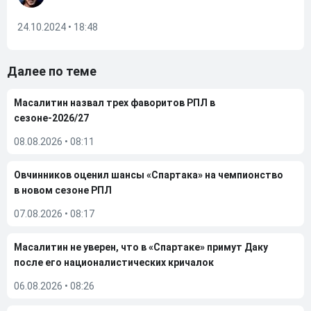
24.10.2024 • 18:48
Далее по теме
Масалитин назвал трех фаворитов РПЛ в
сезоне-2026/27
08.08.2026
•
08:11
Овчинников оценил шансы «Спартака» на чемпионство
в новом сезоне РПЛ
07.08.2026
•
08:17
Масалитин не уверен, что в «Спартаке» примут Даку
после его националистических кричалок
06.08.2026
•
08:26