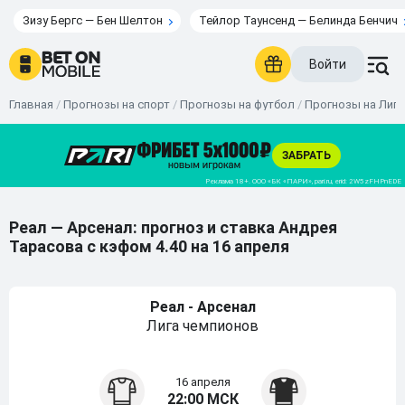
Зизу Бергс — Бен Шелтон
Тейлор Таунсенд — Белинда Бенчич
Войти
Главная
/
Прогнозы на спорт
/
Прогнозы на футбол
/
Прогнозы на Лигу
Реал — Арсенал: прогноз и ставка Андрея
Тарасова с кэфом 4.40 на 16 апреля
Реал - Арсенал
Лига чемпионов
16 апреля
22:00 МСК